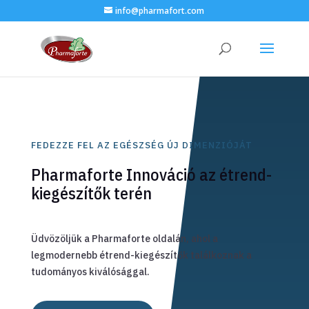
info@pharmafort.com
FEDEZZE FEL AZ EGÉSZSÉG ÚJ DIMENZIÓJÁT
Pharmaforte Innováció az étrend-
kiegészítők terén
Üdvözöljük a Pharmaforte oldalán, ahol a
legmodernebb étrend-kiegészítők találkoznak a
tudományos kiválósággal.