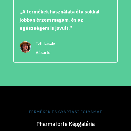
„A termékek használata óta sokkal
jobban érzem magam, és az
egészségem is javult.”
Tóth László
Vásárló
TERMÉKEK ÉS GYÁRTÁSI FOLYAMAT
Pharmaforte Képgaléria